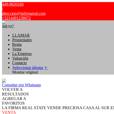
449-9620180
|
direccion@lafirmareal.com
+5214491238072
MENÚ
LLAMAR
Propiedades
Renta
Venta
La Empresa
Valuación
Contacto
Seleccionar idioma
▼
Mostrar original
Consultar por Whatsapp
VOLVER A
RESULTADOS
AGREGAR A
FAVORITOS
LA FIRMA REAL STATE VENDE PRECIOSA CASA AL SUR E
VENTA