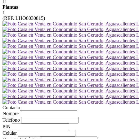
11
Plantas
1
(REF. LHO8030815)
Contacto
Nombre
Teléfono
PIN
Celular