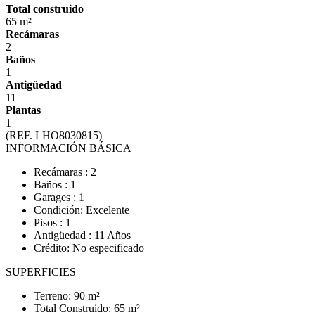
Total construido
65 m²
Recámaras
2
Baños
1
Antigüedad
11
Plantas
1
(REF. LHO8030815)
INFORMACIÓN BÁSICA
Recámaras : 2
Baños : 1
Garages : 1
Condición: Excelente
Pisos : 1
Antigüedad : 11 Años
Crédito: No especificado
SUPERFICIES
Terreno: 90 m²
Total Construido: 65 m²