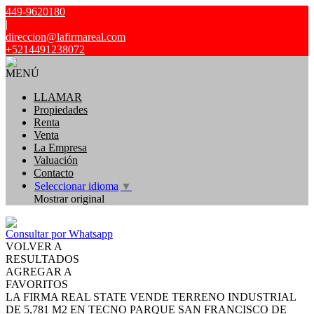
449-9620180
|
direccion@lafirmareal.com
+5214491238072
MENÚ
LLAMAR
Propiedades
Renta
Venta
La Empresa
Valuación
Contacto
Seleccionar idioma
▼
Mostrar original
Consultar por Whatsapp
VOLVER A
RESULTADOS
AGREGAR A
FAVORITOS
LA FIRMA REAL STATE VENDE TERRENO INDUSTRIAL
DE 5,781 M2 EN TECNO PARQUE SAN FRANCISCO DE