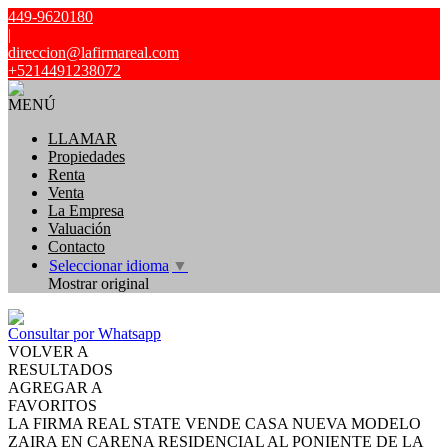
449-9620180
|
direccion@lafirmareal.com
+5214491238072
MENÚ
LLAMAR
Propiedades
Renta
Venta
La Empresa
Valuación
Contacto
Seleccionar idioma
▼
Mostrar original
Consultar por Whatsapp
VOLVER A
RESULTADOS
AGREGAR A
FAVORITOS
LA FIRMA REAL STATE VENDE CASA NUEVA MODELO
ZAIRA EN CARENA RESIDENCIAL AL PONIENTE DE LA