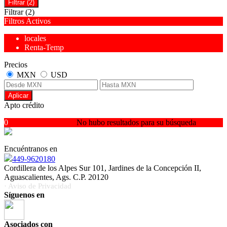
Filtrar
(2)
Filtrar
(2)
Filtros Activos
locales
Renta-Temp
Precios
MXN
USD
Aplicar
Apto crédito
0
No hubo resultados para su búsqueda
Encuéntranos en
449-9620180
Cordillera de los Alpes Sur 101, Jardines de la Concepción II,
Aguascalientes, Ags. C.P. 20120
· Aviso de Privacidad
Síguenos en
Asociados con