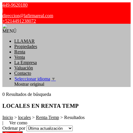
449-9620180
|
direccion@lafirmareal.com
+5214491238072
MENÚ
LLAMAR
Propiedades
Renta
Venta
La Empresa
Valuación
Contacto
Seleccionar idioma
▼
Mostrar original
0 Resultados de búsqueda
LOCALES EN RENTA TEMP
Inicio
>
locales
>
Renta-Temp
> Resultados
| Ver como
Ordenar por